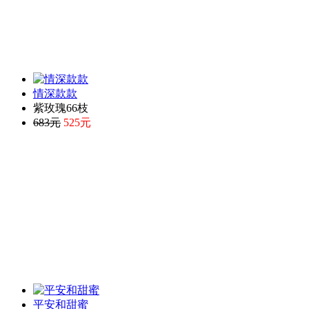
情深款款
紫玫瑰66枝
683元
525元
平安和甜蜜