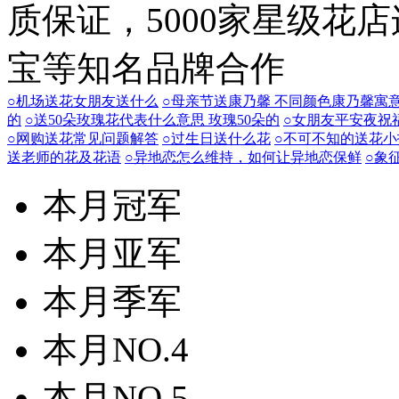
质保证，5000家星级花
宝等知名品牌合作
○机场送花女朋友送什么
○母亲节送康乃馨 不同颜色康乃馨寓
的
○送50朵玫瑰花代表什么意思 玫瑰50朵的
○女朋友平安夜祝
○网购送花常见问题解答
○过生日送什么花
○不可不知的送花小
送老师的花及花语
○异地恋怎么维持，如何让异地恋保鲜
○象
本月冠军
本月亚军
本月季军
本月NO.4
本月NO.5