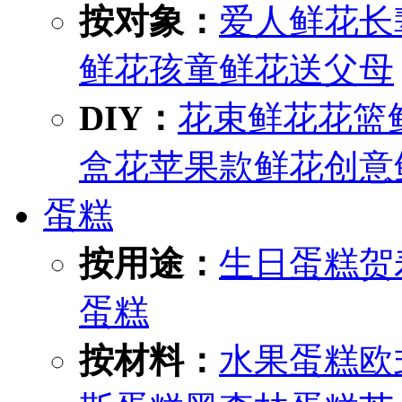
按对象：
爱人鲜花
长
鲜花
孩童鲜花
送父母
DIY：
花束鲜花
花篮
盒花
苹果款鲜花
创意
蛋糕
按用途：
生日蛋糕
贺
蛋糕
按材料：
水果蛋糕
欧