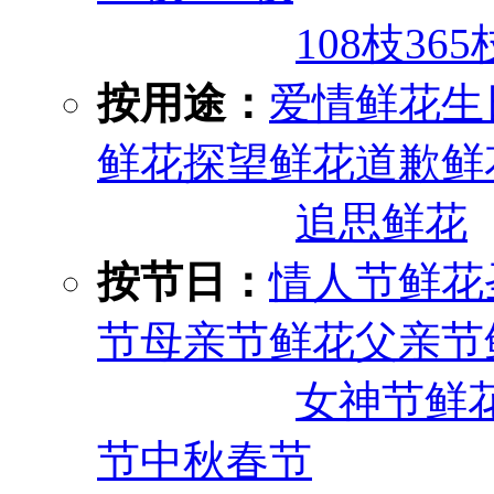
108枝
365
按用途：
爱情鲜花
生
鲜花
探望鲜花
道歉鲜
追思鲜花
按节日：
情人节鲜花
节
母亲节鲜花
父亲节
女神节鲜
节
中秋
春节