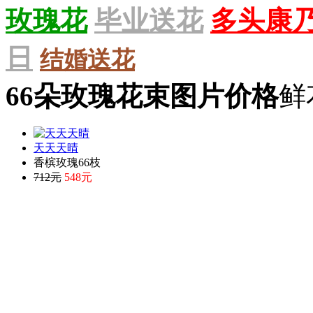
玫瑰花
毕业送花
多头康
日
结婚送花
66朵玫瑰花束图片价格
鲜
天天天晴
香槟玫瑰66枝
712元
548元