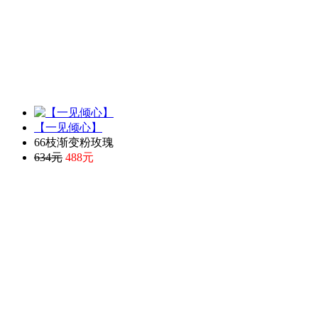
【一见倾心】
66枝渐变粉玫瑰
634元
488元