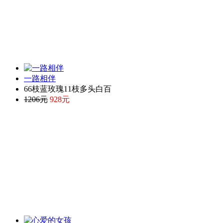
一路相伴
66枝蓝玫瑰11枝多头白百
1206元
928元