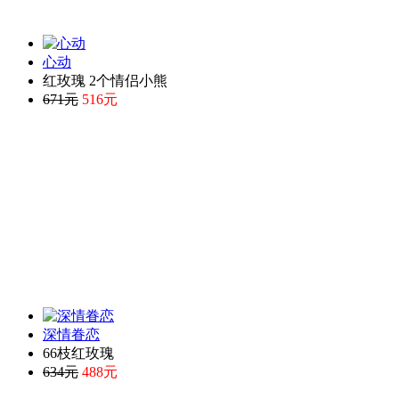
心动
红玫瑰 2个情侣小熊
671元
516元
深情眷恋
66枝红玫瑰
634元
488元