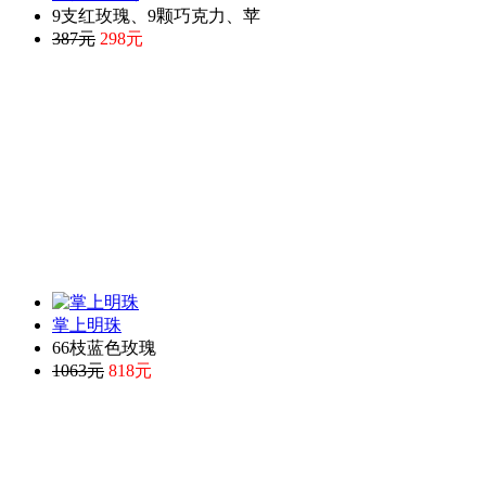
9支红玫瑰、9颗巧克力、苹
387元
298元
掌上明珠
66枝蓝色玫瑰
1063元
818元