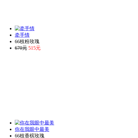
牵手情
66枝粉玫瑰
670元
515元
你在我眼中最美
66枝香槟玫瑰