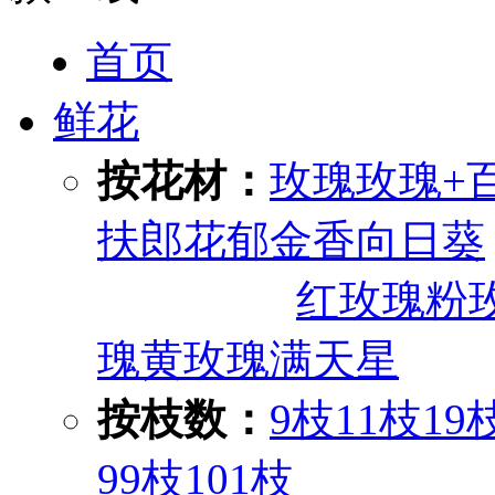
首页
鲜花
按花材：
玫瑰
玫瑰+
扶郎花
郁金香
向日葵
红玫瑰
粉
瑰
黄玫瑰
满天星
按枝数：
9枝
11枝
19
99枝
101枝