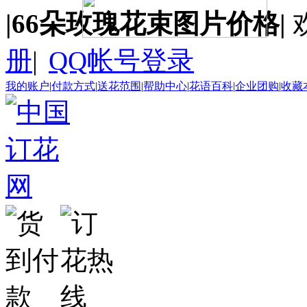
|66朵玫瑰花束图片价格|
册
|
QQ帐号登录
我的账户
|
付款方式
|
送花范围
|
帮助中心
|
花语百科
|
企业团购
|
收藏