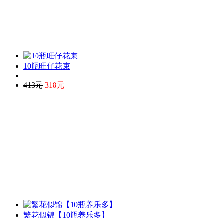
10瓶旺仔花束
413元
318元
繁花似锦【10瓶养乐多】