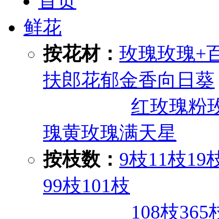
首页
鲜花
按花材：
玫瑰
玫瑰+
扶郎花
郁金香
向日葵
红玫瑰
粉
瑰
黄玫瑰
满天星
按枝数：
9枝
11枝
19
99枝
101枝
108枝
365