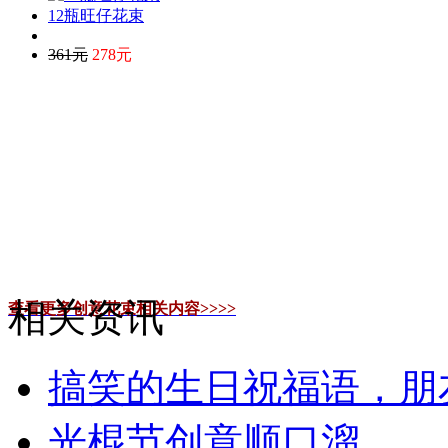
12瓶旺仔花束
361元
278元
相关资讯
查看更多创意花束相关内容>>>>
搞笑的生日祝福语，朋
光棍节创意顺口溜