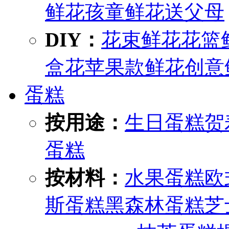
鲜花
孩童鲜花
送父母
DIY：
花束鲜花
花篮
盒花
苹果款鲜花
创意
蛋糕
按用途：
生日蛋糕
贺
蛋糕
按材料：
水果蛋糕
欧
斯蛋糕
黑森林蛋糕
芝