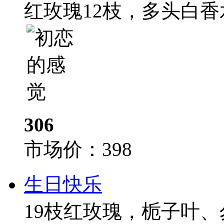
红玫瑰12枝，多头白香
306
市场价：
398
生日快乐
19枝红玫瑰，栀子叶