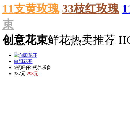
11支黄玫瑰
33枝红玫瑰
束
创意花束
鲜花热卖推荐 HO
向阳花开
5瓶旺仔5瓶养乐多
387元
298元