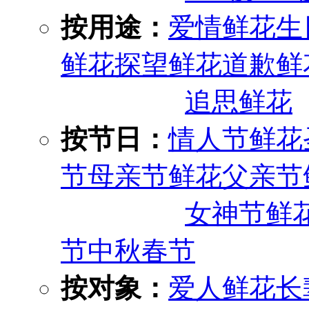
按用途：
爱情鲜花
生
鲜花
探望鲜花
道歉鲜
追思鲜花
按节日：
情人节鲜花
节
母亲节鲜花
父亲节
女神节鲜
节
中秋
春节
按对象：
爱人鲜花
长