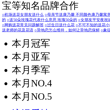
宝等知名品牌合作
○机场送花女朋友送什么
○母亲节送康乃馨 不同颜色康乃馨寓
的
○送50朵玫瑰花代表什么意思 玫瑰50朵的
○女朋友平安夜祝
○网购送花常见问题解答
○过生日送什么花
○不可不知的送花小
送老师的花及花语
○异地恋怎么维持，如何让异地恋保鲜
○象
本月冠军
本月亚军
本月季军
本月NO.4
本月NO.5