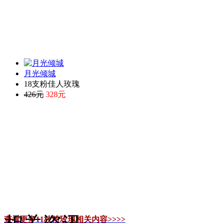
月光倾城
18支粉佳人玫瑰
426元
328元
查看更多11枝粉玫瑰相关内容>>>>