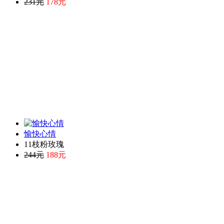
231元
178元
愉快心情
11枝粉玫瑰
244元
188元