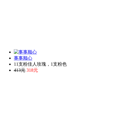
事事顺心
11支粉佳人玫瑰，1支粉色
413元
318元