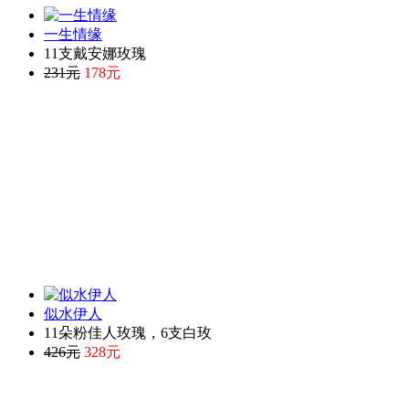
一生情缘
11支戴安娜玫瑰
231元
178元
似水伊人
11朵粉佳人玫瑰，6支白玫
426元
328元