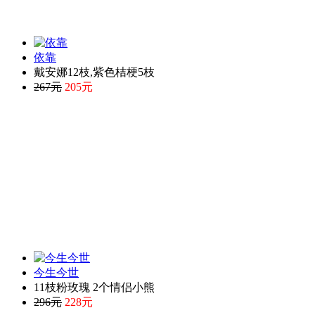
依靠
戴安娜12枝,紫色桔梗5枝
267元
205元
今生今世
11枝粉玫瑰 2个情侣小熊
296元
228元