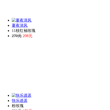
夏夜清风
11枝红袖玫瑰
270元
208元
快乐逍遥
粉玫瑰