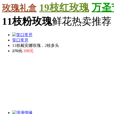
19枝红玫瑰
万圣
玫瑰礼盒
11枝粉玫瑰
鲜花热卖推荐 H
笑口常开
11枝戴安娜玫瑰，2枝多头
270元
208元