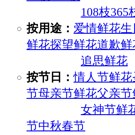
108枝
365
按用途：
爱情鲜花
生
鲜花
探望鲜花
道歉鲜
追思鲜花
按节日：
情人节鲜花
节
母亲节鲜花
父亲节
女神节鲜
节
中秋
春节