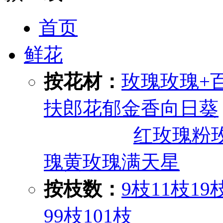
首页
鲜花
按花材：
玫瑰
玫瑰+
扶郎花
郁金香
向日葵
红玫瑰
粉
瑰
黄玫瑰
满天星
按枝数：
9枝
11枝
19
99枝
101枝