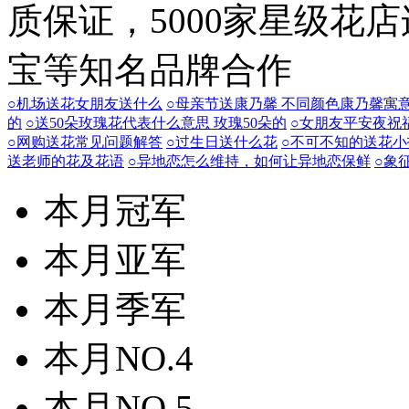
质保证，5000家星级花
宝等知名品牌合作
○机场送花女朋友送什么
○母亲节送康乃馨 不同颜色康乃馨寓
的
○送50朵玫瑰花代表什么意思 玫瑰50朵的
○女朋友平安夜祝
○网购送花常见问题解答
○过生日送什么花
○不可不知的送花小
送老师的花及花语
○异地恋怎么维持，如何让异地恋保鲜
○象
本月冠军
本月亚军
本月季军
本月NO.4
本月NO.5