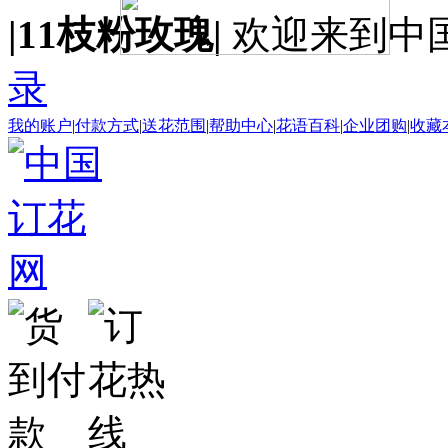
|11枝粉玫瑰|
欢迎来到中
录
我的账户
|
付款方式
|
送花范围
|
帮助中心
|
花语百科
|
企业团购
|
收藏