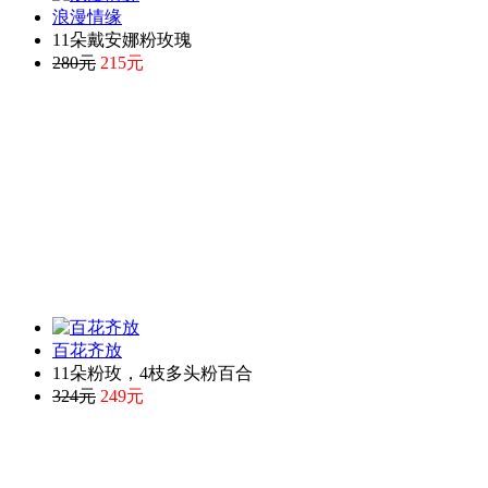
浪漫情缘
11朵戴安娜粉玫瑰
280元
215元
百花齐放
11朵粉玫，4枝多头粉百合
324元
249元