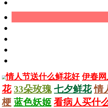
情人节送什么鲜花好
伊春网
花
33朵玫瑰
七夕鲜花
情
梗
蓝色妖姬
看病人买什