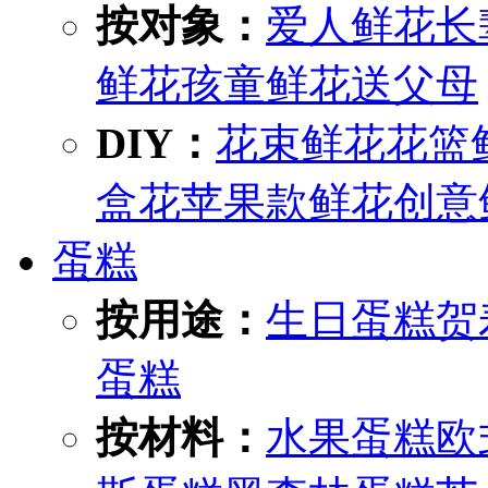
按对象：
爱人鲜花
长
鲜花
孩童鲜花
送父母
DIY：
花束鲜花
花篮
盒花
苹果款鲜花
创意
蛋糕
按用途：
生日蛋糕
贺
蛋糕
按材料：
水果蛋糕
欧