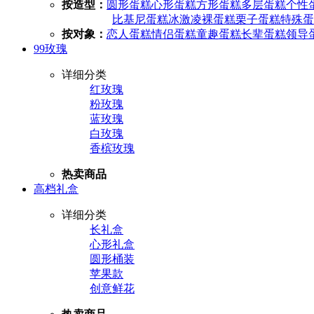
按造型：
圆形蛋糕
心形蛋糕
方形蛋糕
多层蛋糕
个性
比基尼蛋糕
冰激凌
裸蛋糕
栗子蛋糕
特殊蛋
按对象：
恋人蛋糕
情侣蛋糕
童趣蛋糕
长辈蛋糕
领导
99玫瑰
详细分类
红玫瑰
粉玫瑰
蓝玫瑰
白玫瑰
香槟玫瑰
热卖商品
高档礼盒
详细分类
长礼盒
心形礼盒
圆形桶装
苹果款
创意鲜花