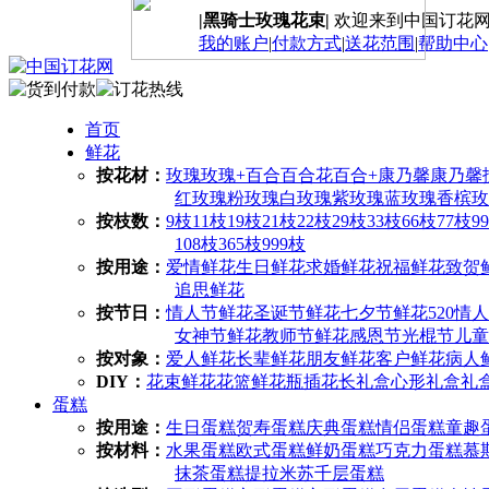
|黑骑士玫瑰花束|
欢迎来到中国订花
我的账户
|
付款方式
|
送花范围
|
帮助中心
首页
鲜花
按花材：
玫瑰
玫瑰+百合
百合花
百合+康乃馨
康乃馨
红玫瑰
粉玫瑰
白玫瑰
紫玫瑰
蓝玫瑰
香槟玫
按枝数：
9枝
11枝
19枝
21枝
22枝
29枝
33枝
66枝
77枝
9
108枝
365枝
999枝
按用途：
爱情鲜花
生日鲜花
求婚鲜花
祝福鲜花
致贺
追思鲜花
按节日：
情人节鲜花
圣诞节鲜花
七夕节鲜花
520情
女神节鲜花
教师节鲜花
感恩节
光棍节
儿童
按对象：
爱人鲜花
长辈鲜花
朋友鲜花
客户鲜花
病人
DIY：
花束鲜花
花篮鲜花
瓶插花
长礼盒
心形礼盒
礼
蛋糕
按用途：
生日蛋糕
贺寿蛋糕
庆典蛋糕
情侣蛋糕
童趣
按材料：
水果蛋糕
欧式蛋糕
鲜奶蛋糕
巧克力蛋糕
慕
抹茶蛋糕
提拉米苏
千层蛋糕