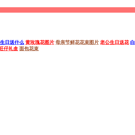
生日送什么
黄玫瑰花图片
母亲节鲜花花束图片
老公生日送花
白
旺仔礼盒
面包花束