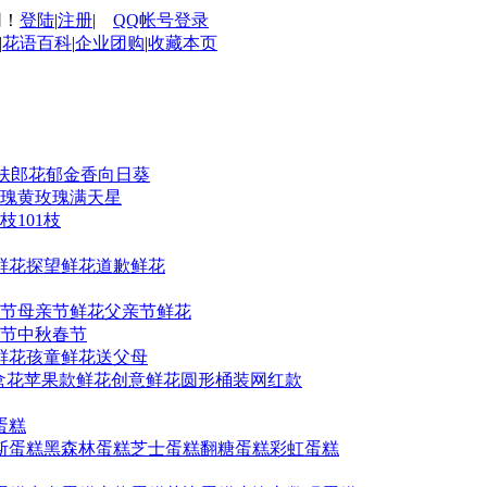
网！
登陆
|
注册
|
QQ帐号登录
|
花语百科
|
企业团购
|
收藏本页
扶郎花
郁金香
向日葵
瑰
黄玫瑰
满天星
9枝
101枝
鲜花
探望鲜花
道歉鲜花
人节
母亲节鲜花
父亲节鲜花
节
中秋
春节
鲜花
孩童鲜花
送父母
盒花
苹果款鲜花
创意鲜花
圆形桶装
网红款
蛋糕
斯蛋糕
黑森林蛋糕
芝士蛋糕
翻糖蛋糕
彩虹蛋糕