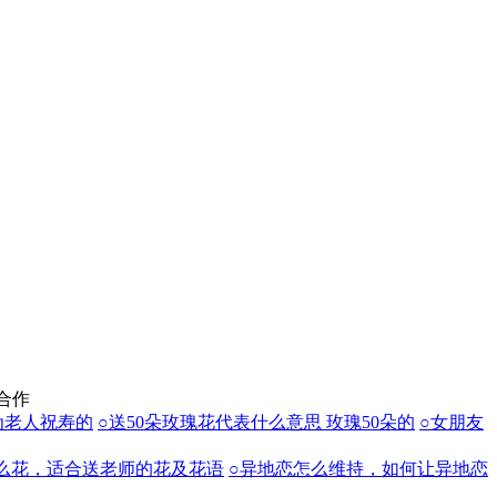
合作
为老人祝寿的
○送50朵玫瑰花代表什么意思 玫瑰50朵的
○女朋友
么花，适合送老师的花及花语
○异地恋怎么维持，如何让异地恋