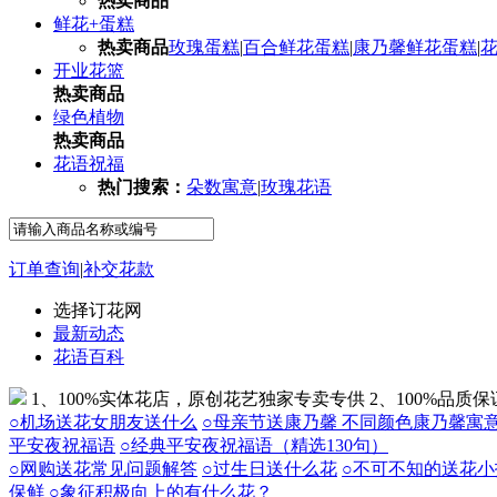
热卖商品
鲜花+蛋糕
热卖商品
玫瑰蛋糕
|
百合鲜花蛋糕
|
康乃馨鲜花蛋糕
|
开业花篮
热卖商品
绿色植物
热卖商品
花语祝福
热门搜索：
朵数寓意
|
玫瑰花语
订单查询
|
补交花款
选择订花网
最新动态
花语百科
1、100%实体花店，原创花艺独家专卖专供
2、100%品质
○机场送花女朋友送什么
○母亲节送康乃馨 不同颜色康乃馨寓
平安夜祝福语
○经典平安夜祝福语（精选130句）
○网购送花常见问题解答
○过生日送什么花
○不可不知的送花小
保鲜
○象征积极向上的有什么花？