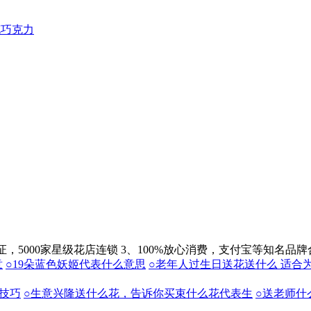
花巧克力
保证，5000家星级花店连锁
3、100%放心消费，支付宝等知名品牌
意
○19朵蓝色妖姬代表什么意思
○老年人过生日送花送什么 适合
技巧
○生意兴隆送什么花，告诉你买束什么花代表生
○送老师什