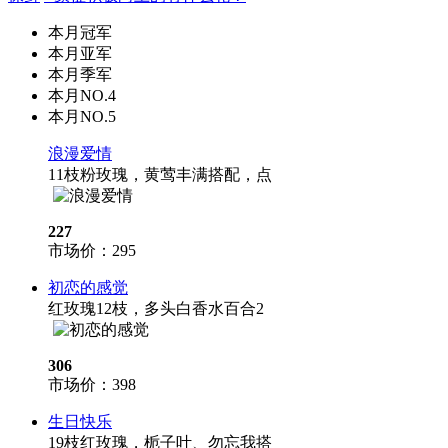
本月冠军
本月亚军
本月季军
本月NO.4
本月NO.5
浪漫爱情
11枝粉玫瑰，黄莺丰满搭配，点
227
市场价：
295
初恋的感觉
红玫瑰12枝，多头白香水百合2
306
市场价：
398
生日快乐
19枝红玫瑰，栀子叶、勿忘我搭