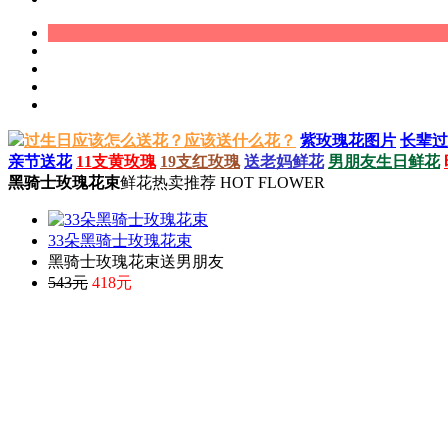
过生日应该怎么送花？应该送什么花？
紫玫瑰花图片
长辈过
亲节送花
11支黄玫瑰
19支红玫瑰
送老妈鲜花
男朋友生日鲜花
黑骑士玫瑰花束
鲜花热卖推荐 HOT FLOWER
33朵黑骑士玫瑰花束
黑骑士玫瑰花束送男朋友
543元
418元