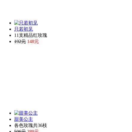
只若初见
11支精品红玫瑰
192元
148元
甜美公主
各色玫瑰共36枝
506元
389元