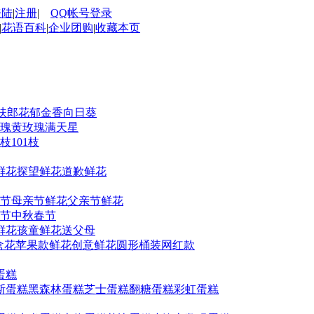
登陆
|
注册
|
QQ帐号登录
|
花语百科
|
企业团购
|
收藏本页
扶郎花
郁金香
向日葵
瑰
黄玫瑰
满天星
9枝
101枝
鲜花
探望鲜花
道歉鲜花
人节
母亲节鲜花
父亲节鲜花
节
中秋
春节
鲜花
孩童鲜花
送父母
盒花
苹果款鲜花
创意鲜花
圆形桶装
网红款
蛋糕
斯蛋糕
黑森林蛋糕
芝士蛋糕
翻糖蛋糕
彩虹蛋糕