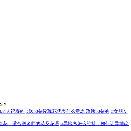
合作
为老人祝寿的
○送50朵玫瑰花代表什么意思 玫瑰50朵的
○女朋友
么花，适合送老师的花及花语
○异地恋怎么维持，如何让异地恋