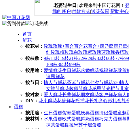
|老婆过生日|
欢迎来到中国订花网！
我的账户
|
付款方式
|
送花范围
|
帮助中心
首页
鲜花
按花材：
玫瑰
玫瑰+百合
百合花
百合+康乃馨
康乃馨
红玫瑰
粉玫瑰
白玫瑰
紫玫瑰
蓝玫瑰
香槟玫
按枝数：
9枝
11枝
19枝
21枝
22枝
29枝
33枝
66枝
77枝
9
108枝
365枝
999枝
按用途：
爱情鲜花
生日鲜花
求婚鲜花
祝福鲜花
致贺
追思鲜花
按节日：
情人节鲜花
圣诞节鲜花
七夕节鲜花
520情
女神节鲜花
教师节鲜花
感恩节
光棍节
儿童
按对象：
爱人鲜花
长辈鲜花
朋友鲜花
客户鲜花
病人
DIY：
花束鲜花
花篮鲜花
瓶插花
长礼盒
心形礼盒
礼
蛋糕
按用途：
生日蛋糕
贺寿蛋糕
庆典蛋糕
情侣蛋糕
童趣
按材料：
水果蛋糕
欧式蛋糕
鲜奶蛋糕
巧克力蛋糕
慕
抹茶蛋糕
提拉米苏
千层蛋糕