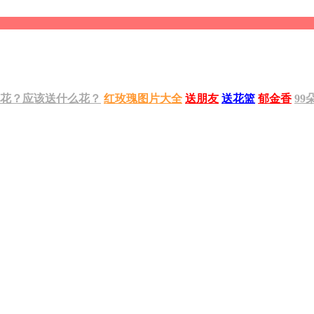
花？应该送什么花？
红玫瑰图片大全
送朋友
送花篮
郁金香
99