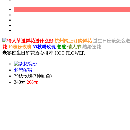
情人节送鲜花送什么好
杭州网上订购鲜花
过生日应该怎么送
花
19枝粉玫瑰
33枝粉玫瑰
爸爸
情人节
结婚送花
老婆过生日
鲜花热卖推荐 HOT FLOWER
梦想缤纷
29枝玫瑰(3种颜色)
348元
268元