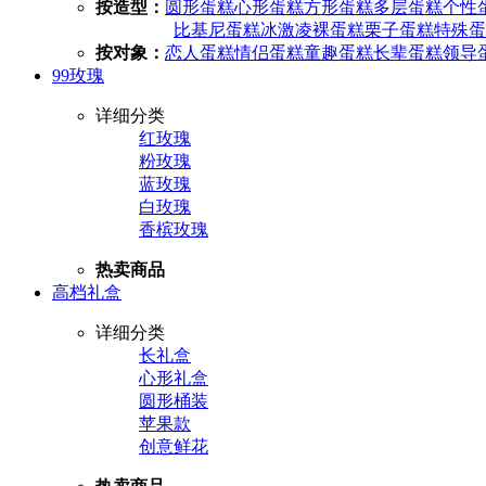
按造型：
圆形蛋糕
心形蛋糕
方形蛋糕
多层蛋糕
个性
比基尼蛋糕
冰激凌
裸蛋糕
栗子蛋糕
特殊蛋
按对象：
恋人蛋糕
情侣蛋糕
童趣蛋糕
长辈蛋糕
领导
99玫瑰
详细分类
红玫瑰
粉玫瑰
蓝玫瑰
白玫瑰
香槟玫瑰
热卖商品
高档礼盒
详细分类
长礼盒
心形礼盒
圆形桶装
苹果款
创意鲜花