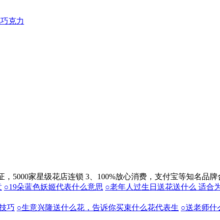
花巧克力
保证，5000家星级花店连锁
3、100%放心消费，支付宝等知名品牌
意
○19朵蓝色妖姬代表什么意思
○老年人过生日送花送什么 适合
技巧
○生意兴隆送什么花，告诉你买束什么花代表生
○送老师什