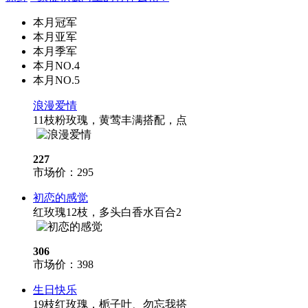
本月冠军
本月亚军
本月季军
本月NO.4
本月NO.5
浪漫爱情
11枝粉玫瑰，黄莺丰满搭配，点
227
市场价：
295
初恋的感觉
红玫瑰12枝，多头白香水百合2
306
市场价：
398
生日快乐
19枝红玫瑰，栀子叶、勿忘我搭