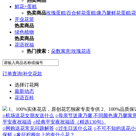
热卖商品
鲜花+蛋糕
热卖商品
玫瑰蛋糕
|
百合鲜花蛋糕
|
康乃馨鲜花蛋糕
|
开业花篮
热卖商品
绿色植物
热卖商品
花语祝福
热门搜索：
朵数寓意
|
玫瑰花语
订单查询
|
补交花款
选择订花网
最新动态
花语百科
1、100%实体花店，原创花艺独家专卖专供
2、100%品质
○机场送花女朋友送什么
○母亲节送康乃馨 不同颜色康乃馨寓
平安夜祝福语
○经典平安夜祝福语（精选130句）
○网购送花常见问题解答
○过生日送什么花
○不可不知的送花小
保鲜
○象征积极向上的有什么花？