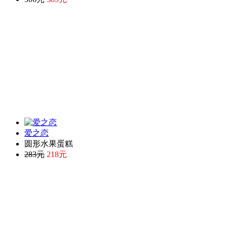
爱之恋
圆形水果蛋糕
283元
218元