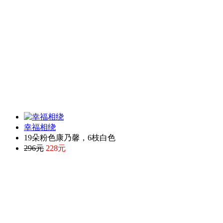
幸福相绕
19朵粉色康乃馨，6枝白色
296元
228元