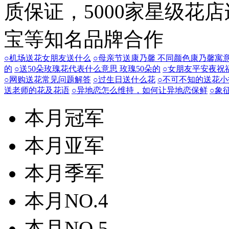
质保证，5000家星级花
宝等知名品牌合作
○机场送花女朋友送什么
○母亲节送康乃馨 不同颜色康乃馨寓
的
○送50朵玫瑰花代表什么意思 玫瑰50朵的
○女朋友平安夜祝
○网购送花常见问题解答
○过生日送什么花
○不可不知的送花小
送老师的花及花语
○异地恋怎么维持，如何让异地恋保鲜
○象
本月冠军
本月亚军
本月季军
本月NO.4
本月NO.5