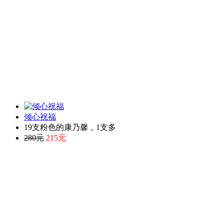
倾心祝福
19支粉色的康乃馨，1支多
280元
215元