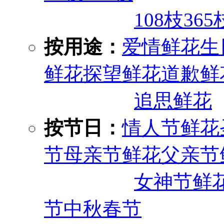
108枝
365
按用途：
爱情鲜花
生
鲜花
探望鲜花
道歉鲜
追思鲜花
按节日：
情人节鲜花
节
母亲节鲜花
父亲节
女神节鲜
节
中秋
春节