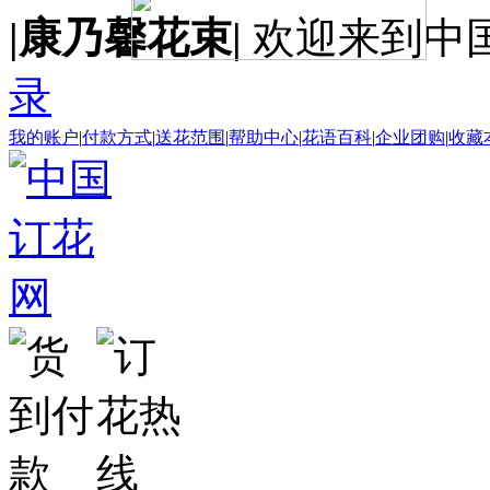
|康乃馨花束|
欢迎来到中
录
我的账户
|
付款方式
|
送花范围
|
帮助中心
|
花语百科
|
企业团购
|
收藏