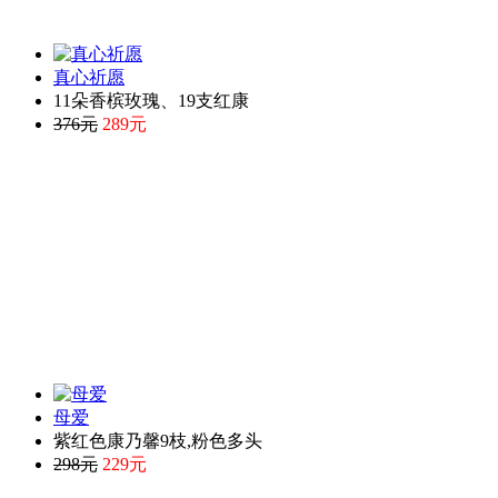
真心祈愿
11朵香槟玫瑰、19支红康
376元
289元
母爱
紫红色康乃馨9枝,粉色多头
298元
229元