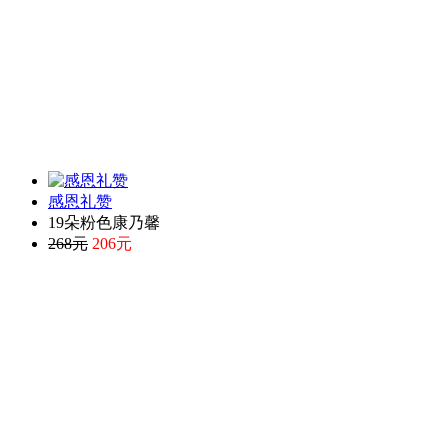
感恩礼赞
19朵粉色康乃馨
268元
206元