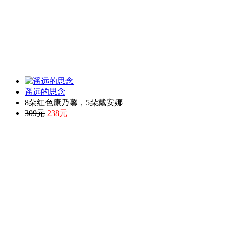
遥远的思念
8朵红色康乃馨，5朵戴安娜
309元
238元