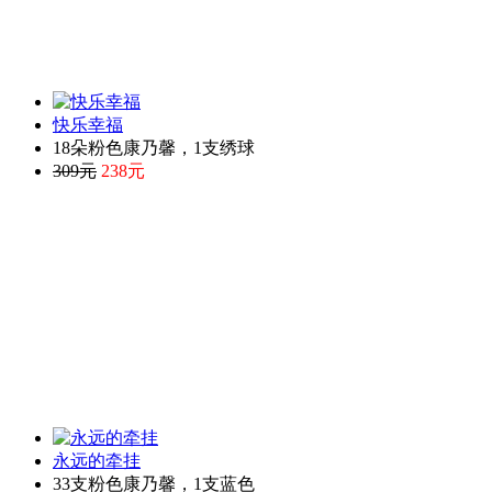
快乐幸福
18朵粉色康乃馨，1支绣球
309元
238元
永远的牵挂
33支粉色康乃馨，1支蓝色