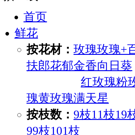
首页
鲜花
按花材：
玫瑰
玫瑰+
扶郎花
郁金香
向日葵
红玫瑰
粉
瑰
黄玫瑰
满天星
按枝数：
9枝
11枝
19
99枝
101枝