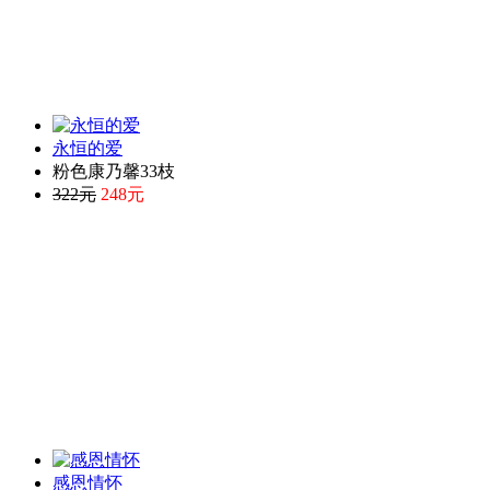
永恒的爱
粉色康乃馨33枝
322元
248元
感恩情怀