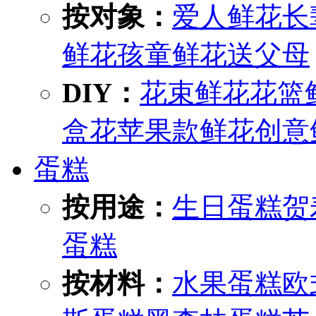
按对象：
爱人鲜花
长
鲜花
孩童鲜花
送父母
DIY：
花束鲜花
花篮
盒花
苹果款鲜花
创意
蛋糕
按用途：
生日蛋糕
贺
蛋糕
按材料：
水果蛋糕
欧