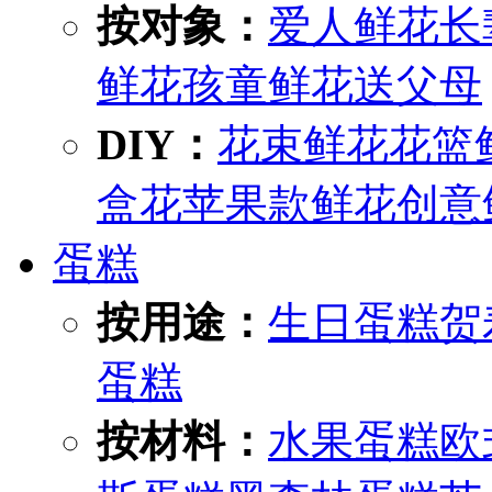
按对象：
爱人鲜花
长
鲜花
孩童鲜花
送父母
DIY：
花束鲜花
花篮
盒花
苹果款鲜花
创意
蛋糕
按用途：
生日蛋糕
贺
蛋糕
按材料：
水果蛋糕
欧