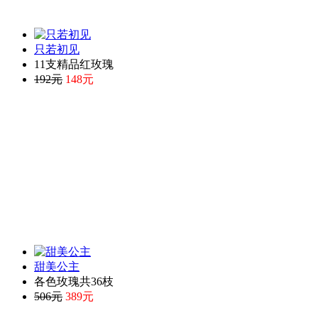
只若初见
11支精品红玫瑰
192元
148元
甜美公主
各色玫瑰共36枝
506元
389元