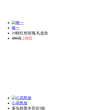
唯一
19枝红色玫瑰,礼盒款
309元
238元
心花怒放
多头粉香水百合5枝