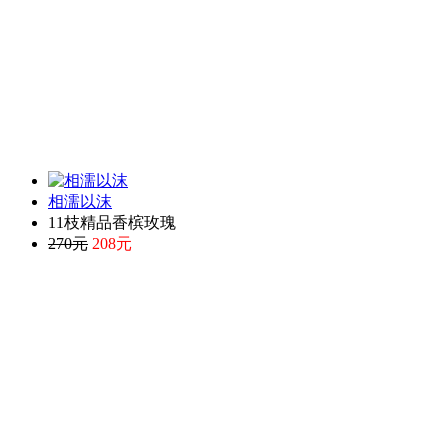
相濡以沫
11枝精品香槟玫瑰
270元
208元