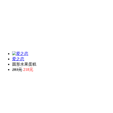
爱之恋
圆形水果蛋糕
283元
218元