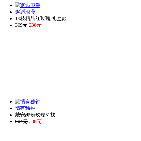
邂逅浪漫
19枝精品红玫瑰,礼盒款
309元
238元
情有独钟
戴安娜粉玫瑰51枝
504元
388元