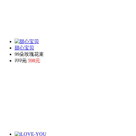
甜心宝贝
99朵玫瑰花束
777元
598元