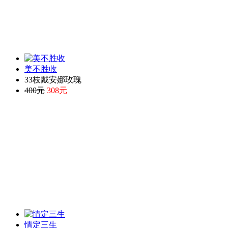
美不胜收
33枝戴安娜玫瑰
400元
308元
情定三生