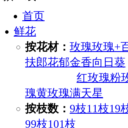
首页
鲜花
按花材：
玫瑰
玫瑰+
扶郎花
郁金香
向日葵
红玫瑰
粉
瑰
黄玫瑰
满天星
按枝数：
9枝
11枝
19
99枝
101枝