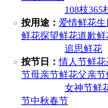
108枝
365
按用途：
爱情鲜花
生
鲜花
探望鲜花
道歉鲜
追思鲜花
按节日：
情人节鲜花
节
母亲节鲜花
父亲节
女神节鲜
节
中秋
春节