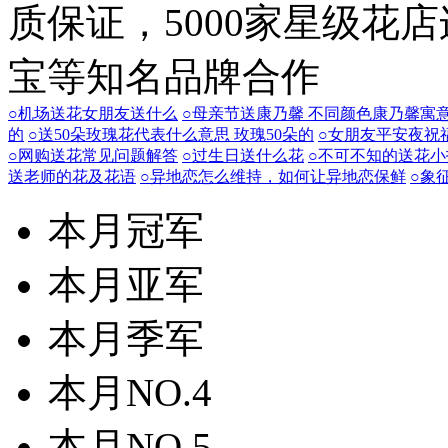
质保证，5000家星级花
宝等知名品牌合作
○机场送花女朋友送什么
○母亲节送康乃馨 不同颜色康乃馨寓
的
○送50朵玫瑰花代表什么意思 玫瑰50朵的
○女朋友平安夜祝
○网购送花常见问题解答
○过生日送什么花
○不可不知的送花小
送老师的花及花语
○异地恋怎么维持，如何让异地恋保鲜
○象
本月冠军
本月亚军
本月季军
本月NO.4
本月NO.5