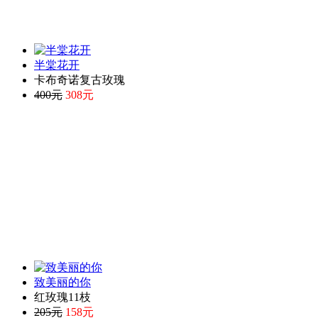
半棠花开
卡布奇诺复古玫瑰
400元
308元
致美丽的你
红玫瑰11枝
205元
158元