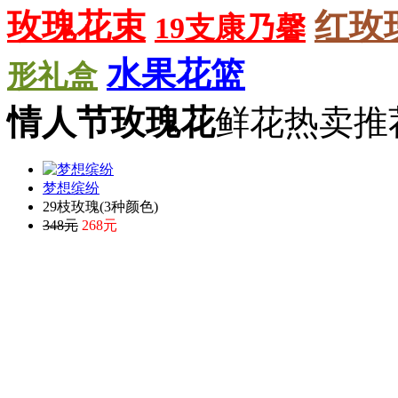
玫瑰花束
红玫
19支康乃馨
水果花篮
形礼盒
情人节玫瑰花
鲜花热卖推荐 
梦想缤纷
29枝玫瑰(3种颜色)
348元
268元