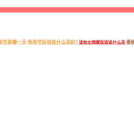
亲节是哪一天
母亲节应该送什么花好?
香
送给女闺蜜应该送什么花