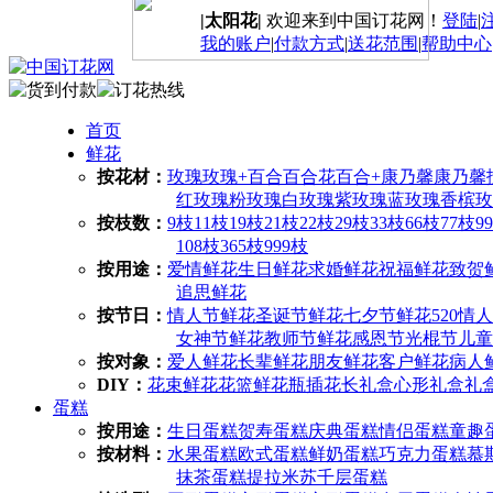
|太阳花|
欢迎来到中国订花网！
登陆
|
我的账户
|
付款方式
|
送花范围
|
帮助中心
首页
鲜花
按花材：
玫瑰
玫瑰+百合
百合花
百合+康乃馨
康乃馨
红玫瑰
粉玫瑰
白玫瑰
紫玫瑰
蓝玫瑰
香槟玫
按枝数：
9枝
11枝
19枝
21枝
22枝
29枝
33枝
66枝
77枝
9
108枝
365枝
999枝
按用途：
爱情鲜花
生日鲜花
求婚鲜花
祝福鲜花
致贺
追思鲜花
按节日：
情人节鲜花
圣诞节鲜花
七夕节鲜花
520情
女神节鲜花
教师节鲜花
感恩节
光棍节
儿童
按对象：
爱人鲜花
长辈鲜花
朋友鲜花
客户鲜花
病人
DIY：
花束鲜花
花篮鲜花
瓶插花
长礼盒
心形礼盒
礼
蛋糕
按用途：
生日蛋糕
贺寿蛋糕
庆典蛋糕
情侣蛋糕
童趣
按材料：
水果蛋糕
欧式蛋糕
鲜奶蛋糕
巧克力蛋糕
慕
抹茶蛋糕
提拉米苏
千层蛋糕