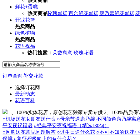
热卖商品
鲜花+蛋糕
热卖商品
玫瑰蛋糕
|
百合鲜花蛋糕
|
康乃馨鲜花蛋糕
|
开业花篮
热卖商品
绿色植物
热卖商品
花语祝福
热门搜索：
朵数寓意
|
玫瑰花语
订单查询
|
补交花款
选择订花网
最新动态
花语百科
1、100%实体花店，原创花艺独家专卖专供
2、100%品质
○机场送花女朋友送什么
○母亲节送康乃馨 不同颜色康乃馨寓
平安夜祝福语
○经典平安夜祝福语（精选130句）
○网购送花常见问题解答
○过生日送什么花
○不可不知的送花小
保鲜
○象征积极向上的有什么花？