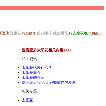
槟玫瑰
送朋友
送老师花
道歉用花
19支粉玫瑰
暗恋鲜花
老爸生日
查看更多太阳花相关内容>>>>
相关资讯
太阳花代表什么？
太阳花简介
太阳花的介绍
送一束太阳花,让她知道你的爱慕
相关专题
太阳花