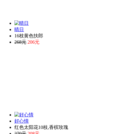
晴日
16枝黄色扶郎
268元
206元
好心情
红色太阳花10枝,香槟玫瑰
270元
208元