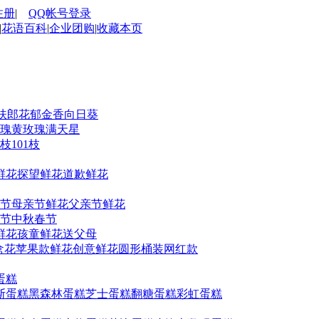
注册
|
QQ帐号登录
|
花语百科
|
企业团购
|
收藏本页
扶郎花
郁金香
向日葵
瑰
黄玫瑰
满天星
9枝
101枝
鲜花
探望鲜花
道歉鲜花
人节
母亲节鲜花
父亲节鲜花
节
中秋
春节
鲜花
孩童鲜花
送父母
盒花
苹果款鲜花
创意鲜花
圆形桶装
网红款
蛋糕
斯蛋糕
黑森林蛋糕
芝士蛋糕
翻糖蛋糕
彩虹蛋糕