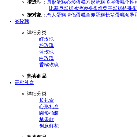
按造型：
圆形蛋糕
心形蛋糕
方形蛋糕
多层蛋糕
个性
比基尼蛋糕
冰激凌
裸蛋糕
栗子蛋糕
特殊蛋
按对象：
恋人蛋糕
情侣蛋糕
童趣蛋糕
长辈蛋糕
领导
99玫瑰
详细分类
红玫瑰
粉玫瑰
蓝玫瑰
白玫瑰
香槟玫瑰
热卖商品
高档礼盒
详细分类
长礼盒
心形礼盒
圆形桶装
苹果款
创意鲜花