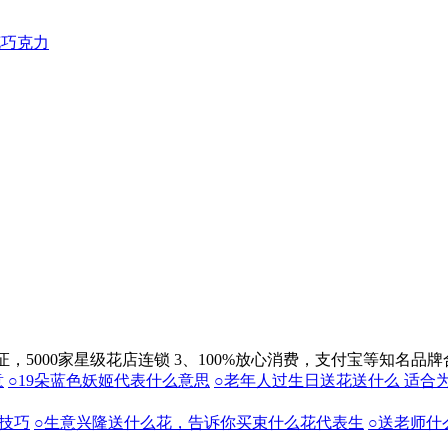
花巧克力
保证，5000家星级花店连锁
3、100%放心消费，支付宝等知名品牌
意
○19朵蓝色妖姬代表什么意思
○老年人过生日送花送什么 适合
技巧
○生意兴隆送什么花，告诉你买束什么花代表生
○送老师什