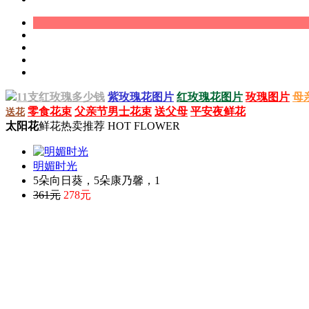
11支红玫瑰多少钱
紫玫瑰花图片
红玫瑰花图片
玫瑰图片
母
零食花束
父亲节男士花束
送父母
平安夜鲜花
送花
太阳花
鲜花热卖推荐 HOT FLOWER
明媚时光
5朵向日葵，5朵康乃馨，1
361元
278元