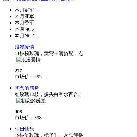
本月冠军
本月亚军
本月季军
本月NO.4
本月NO.5
浪漫爱情
11枝粉玫瑰，黄莺丰满搭配，点
227
市场价：
295
初恋的感觉
红玫瑰12枝，多头白香水百合2
306
市场价：
398
生日快乐
19枝红玫瑰，栀子叶、勿忘我搭