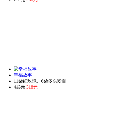
幸福故事
11朵红玫瑰、6朵多头粉百
413元
318元