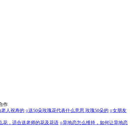
合作
为老人祝寿的
○送50朵玫瑰花代表什么意思 玫瑰50朵的
○女朋友
么花，适合送老师的花及花语
○异地恋怎么维持，如何让异地恋