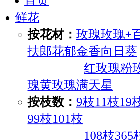
首页
鲜花
按花材：
玫瑰
玫瑰+
扶郎花
郁金香
向日葵
红玫瑰
粉
瑰
黄玫瑰
满天星
按枝数：
9枝
11枝
19
99枝
101枝
108枝
365