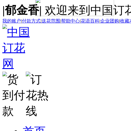
|郁金香|
欢迎来到中国订
我的账户
|
付款方式
|
送花范围
|
帮助中心
|
花语百科
|
企业团购
|
收藏