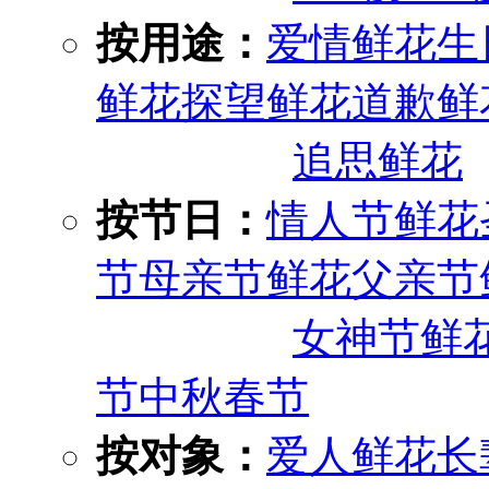
按用途：
爱情鲜花
生
鲜花
探望鲜花
道歉鲜
追思鲜花
按节日：
情人节鲜花
节
母亲节鲜花
父亲节
女神节鲜
节
中秋
春节
按对象：
爱人鲜花
长