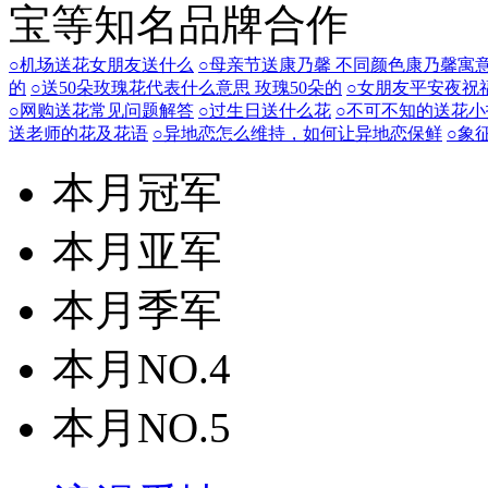
宝等知名品牌合作
○机场送花女朋友送什么
○母亲节送康乃馨 不同颜色康乃馨寓
的
○送50朵玫瑰花代表什么意思 玫瑰50朵的
○女朋友平安夜祝
○网购送花常见问题解答
○过生日送什么花
○不可不知的送花小
送老师的花及花语
○异地恋怎么维持，如何让异地恋保鲜
○象
本月冠军
本月亚军
本月季军
本月NO.4
本月NO.5