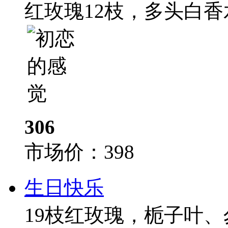
红玫瑰12枝，多头白香
306
市场价：
398
生日快乐
19枝红玫瑰，栀子叶