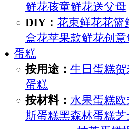
鲜花
孩童鲜花
送父母
DIY：
花束鲜花
花篮
盒花
苹果款鲜花
创意
蛋糕
按用途：
生日蛋糕
贺
蛋糕
按材料：
水果蛋糕
欧
斯蛋糕
黑森林蛋糕
芝