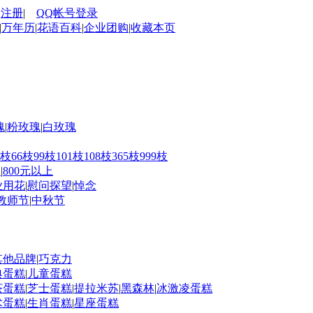
|
注册
|
QQ帐号登录
|
万年历
|
花语百科
|
企业团购
|
收藏本页
瑰
|
粉玫瑰
|
白玫瑰
0枝
66枝
99枝
101枝
108枝
365枝
999枝
元
|
800元以上
业用花
|
慰问探望
|
悼念
教师节
|
中秋节
其他品牌
|
巧克力
典蛋糕
|
儿童蛋糕
茶蛋糕
|
芝士蛋糕
|
提拉米苏
|
黑森林
|
冰激凌蛋糕
术蛋糕
|
生肖蛋糕
|
星座蛋糕