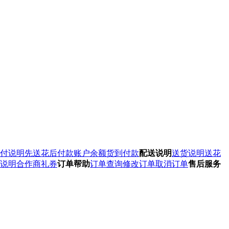
付说明
先送花后付款
账户余额
货到付款
配送说明
送货说明
送花
说明
合作商礼券
订单帮助
订单查询
修改订单
取消订单
售后服务