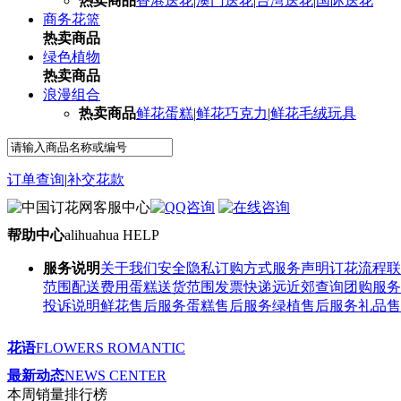
热卖商品
香港送花
|
澳门送花
|
台湾送花
|
国际送花
商务花篮
热卖商品
绿色植物
热卖商品
浪漫组合
热卖商品
鲜花蛋糕
|
鲜花巧克力
|
鲜花毛绒玩具
订单查询
|
补交花款
帮助中心
alihuahua HELP
服务说明
关于我们
安全隐私
订购方式
服务声明
订花流程
联
范围
配送费用
蛋糕送货范围
发票快递
远近郊查询
团购服务
投诉说明
鲜花售后服务
蛋糕售后服务
绿植售后服务
礼品售
花语
FLOWERS ROMANTIC
最新动态
NEWS CENTER
本周销量排行榜