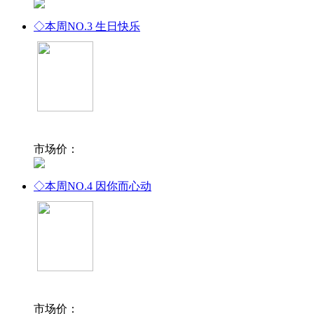
◇本周NO.3
生日快乐
市场价：
◇本周NO.4
因你而心动
市场价：