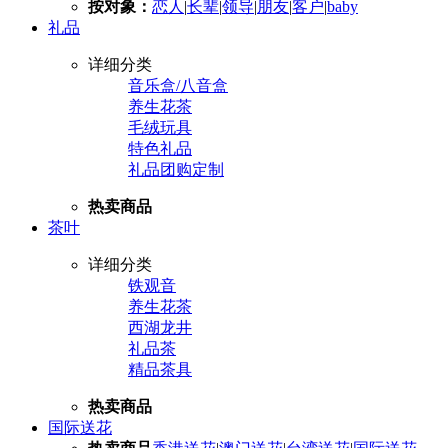
按对象：
恋人
|
长辈
|
领导
|
朋友
|
客户
|
baby
礼品
详细分类
音乐盒/八音盒
养生花茶
毛绒玩具
特色礼品
礼品团购定制
热卖商品
茶叶
详细分类
铁观音
养生花茶
西湖龙井
礼品茶
精品茶具
热卖商品
国际送花