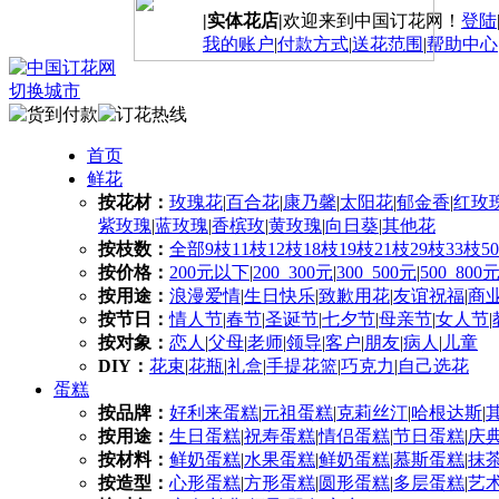
|实体花店|
欢迎来到中国订花网！
登陆
我的账户
|
付款方式
|
送花范围
|
帮助中心
切换城市
首页
鲜花
按花材：
玫瑰花
|
百合花
|
康乃馨
|
太阳花
|
郁金香
|
红玫
紫玫瑰
|
蓝玫瑰
|
香槟玫
|
黄玫瑰
|
向日葵
|
其他花
按枝数：
全部
9枝
11枝
12枝
18枝
19枝
21枝
29枝
33枝
5
按价格：
200元以下
|
200_300元
|
300_500元
|
500_800
按用途：
浪漫爱情
|
生日快乐
|
致歉用花
|
友谊祝福
|
商
按节日：
情人节
|
春节
|
圣诞节
|
七夕节
|
母亲节
|
女人节
|
按对象：
恋人
|
父母
|
老师
|
领导
|
客户
|
朋友
|
病人
|
儿童
DIY：
花束
|
花瓶
|
礼盒
|
手提花篮
|
巧克力
|
自己选花
蛋糕
按品牌：
好利来蛋糕
|
元祖蛋糕
|
克莉丝汀
|
哈根达斯
|
按用途：
生日蛋糕
|
祝寿蛋糕
|
情侣蛋糕
|
节日蛋糕
|
庆
按材料：
鲜奶蛋糕
|
水果蛋糕
|
鲜奶蛋糕
|
慕斯蛋糕
|
抹
按造型：
心形蛋糕
|
方形蛋糕
|
圆形蛋糕
|
多层蛋糕
|
艺