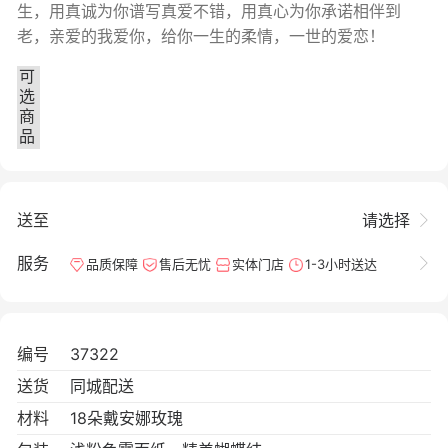
生，用真诚为你谱写真爱不错，用真心为你承诺相伴到
老，亲爱的我爱你，给你一生的柔情，一世的爱恋！
可
选
商
品
送至
请选择
服务
品质保障
售后无忧
实体门店
1-3小时送达
编号
37322
送货
同城配送
材料
18朵戴安娜玫瑰