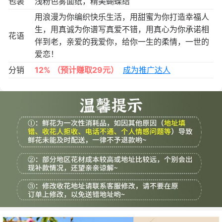
包装
浅粉色雾面纸，精美蝴蝶结
用浪漫为你编织快乐生活，用甜蜜为你打造幸福人
生，用真诚为你谱写真爱不错，用真心为你承诺相
花语
伴到老，亲爱的我爱你，给你一生的柔情，一世的
爱恋！
分销
12%
（预计赚取29元）
成为推广达人