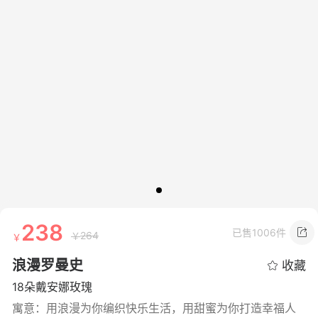
238
已售
1006件
264
浪漫罗曼史
收藏
18朵戴安娜玫瑰
寓意：用浪漫为你编织快乐生活，用甜蜜为你打造幸福人