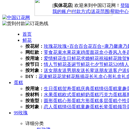
|实体花店|
欢迎来到中国订花网！
登
我的账户
|
付款方式
|
送花范围
|
帮助中心
首页
鲜花
按花材：
玫瑰花
玫瑰+百合
百合花
百合+康乃馨
康乃
网红款：
零食花束
水果花束
鸡蛋面花盒
小香风
入冬
按用途：
爱情鲜花
生日鲜花
求婚鲜花
祝福鲜花
致贺
按节日：
情人节鲜花
圣诞节鲜花
七夕节鲜花
520情
按对象：
送女朋友
送男朋友
送长辈
送朋友
送客户
送
DIY：
花束鲜花
花篮鲜花
瓶插花
长礼盒
心形礼盒
礼
蛋糕
按用途：
生日蛋糕
贺寿蛋糕
庆典蛋糕
情侣蛋糕
童趣
按材料：
水果蛋糕
欧式蛋糕
鲜奶蛋糕
巧克力蛋糕
慕
按造型：
圆形蛋糕
心形蛋糕
方形蛋糕
多层蛋糕
个性
按对象：
恋人蛋糕
情侣蛋糕
童趣蛋糕
长辈蛋糕
领导
99玫瑰
详细分类