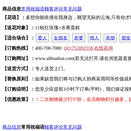
商品信息
常用祝福语
顾客评论
常见问题
【花语】：
多想你能依偎在我身边，眺望无际的云海,只有你
【送花对象】：
11枝红玫瑰+水果蛋糕
【适合场合】：
爱人
女朋友
老婆
情人
亲朋
朋友
【订购热线】：
400-708-7080
QQ:752092558,在线咨询
【订购网址】：
www.alihuahua.com(若无法打开,请在浏览器
【送货方式】：
专人送货上门。
【替换原则】：
如果缺货我们将与订购人协商采用同等价值或
【订购说明】：
您至少应提前3小时下订单(平时)，我们保证
【优惠政策】：
！二次购物最少打97折，会员购物积分越多
商品信息
常用祝福语
顾客评论
常见问题