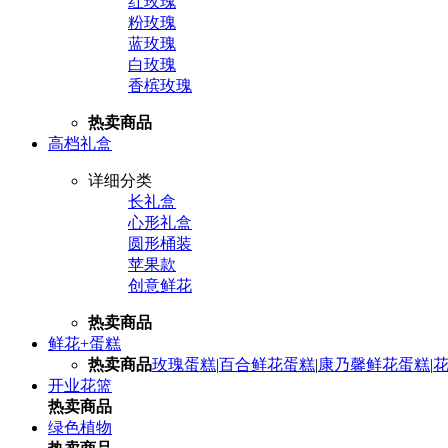
红玫瑰
粉玫瑰
蓝玫瑰
白玫瑰
香槟玫瑰
热卖商品
高档礼盒
详细分类
长礼盒
心形礼盒
圆形桶装
苹果款
创意鲜花
热卖商品
鲜花+蛋糕
热卖商品
玫瑰蛋糕
|
百合鲜花蛋糕
|
康乃馨鲜花蛋糕
|
开业花篮
热卖商品
绿色植物