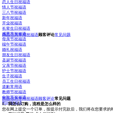
恋人生日祝福语
情人节祝福语
三八节祝福语
新年祝福语
开业祝福语
长辈生日祝福语
感恩节祝福语
商品信息
常用祝福语
顾客评论
常见问题
母亲节祝福语
端午节祝福语
婚礼祝福语
朋友生日祝福语
圣诞节祝福语
父亲节祝福语
护士节祝福语
生子祝福语
员工生日祝福语
道歉常用语
教师节祝福语
中秋节祝福语
商品信息
常用祝福语
顾客评论
常见问题
慰问祝福语
1、我怎么订购，流程是怎么样的
您在网上提交一个订单，按提示付完款后，我们将在您要求的