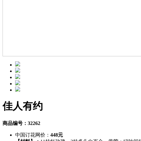
佳人有约
商品编号：32262
中国订花网价：
448元