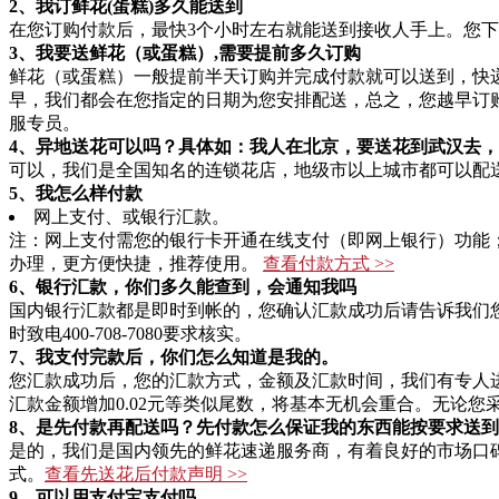
2、我订鲜花(蛋糕)多久能送到
在您订购付款后，最快3个小时左右就能送到接收人手上。您下
3、我要送鲜花（或蛋糕）,需要提前多久订购
鲜花（或蛋糕）一般提前半天订购并完成付款就可以送到，快
早，我们都会在您指定的日期为您安排配送，总之，您越早订
服专员。
4、异地送花可以吗？具体如：我人在北京，要送花到武汉去
可以，我们是全国知名的连锁花店，地级市以上城市都可以配送(
5、我怎么样付款
网上支付、或银行汇款。
注：网上支付需您的银行卡开通在线支付（即网上银行）功能
办理，更方便快捷，推荐使用。
查看付款方式 >>
6、银行汇款，你们多久能查到，会通知我吗
国内银行汇款都是即时到帐的，您确认汇款成功后请告诉我们
时致电400-708-7080要求核实。
7、我支付完款后，你们怎么知道是我的。
您汇款成功后，您的汇款方式，金额及汇款时间，我们有专人
汇款金额增加0.02元等类似尾数，将基本无机会重合。无论
8、是先付款再配送吗？先付款怎么保证我的东西能按要求送到
是的，我们是国内领先的鲜花速递服务商，有着良好的市场口
式。
查看先送花后付款声明 >>
9、可以用支付宝支付吗