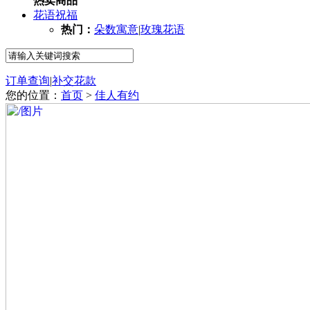
热卖商品
花语祝福
热门：
朵数寓意
|
玫瑰花语
订单查询
|
补交花款
您的位置：
首页
>
佳人有约