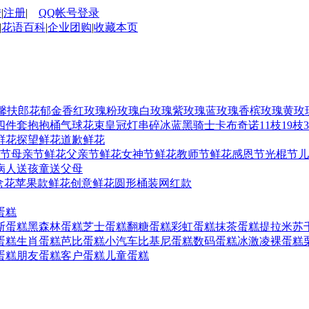
陆
|
注册
|
QQ帐号登录
|
花语百科
|
企业团购
|
收藏本页
馨
扶郎花
郁金香
红玫瑰
粉玫瑰
白玫瑰
紫玫瑰
蓝玫瑰
香槟玫瑰
黄玫
四件套
抱抱桶
气球花束
皇冠
灯串
碎冰蓝
黑骑士
卡布奇诺
11枝
19枝
鲜花
探望鲜花
道歉鲜花
人节
母亲节鲜花
父亲节鲜花
女神节鲜花
教师节鲜花
感恩节
光棍节
儿
病人
送孩童
送父母
盒花
苹果款鲜花
创意鲜花
圆形桶装
网红款
蛋糕
斯蛋糕
黑森林蛋糕
芝士蛋糕
翻糖蛋糕
彩虹蛋糕
抹茶蛋糕
提拉米苏
蛋糕
生肖蛋糕
芭比蛋糕
小汽车
比基尼蛋糕
数码蛋糕
冰激凌
裸蛋糕
蛋糕
朋友蛋糕
客户蛋糕
儿童蛋糕