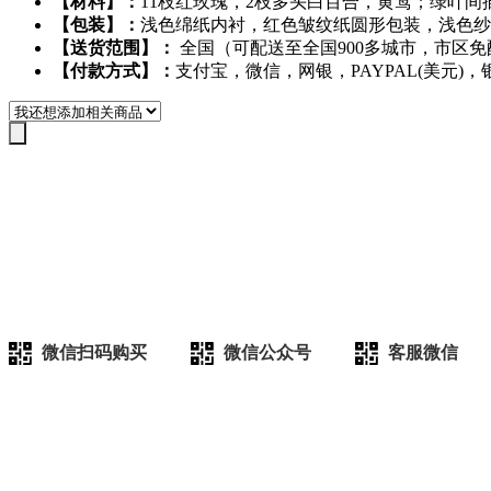
【材料】：
11枝红玫瑰，2枝多头白百合，黄莺；绿叶间
【包装】：
浅色绵纸内衬，红色皱纹纸圆形包装，浅色纱
【送货范围】：
全国（可配送至全国900多城市，市区免
【付款方式】：
支付宝，微信，网银，PAYPAL(美元)，
微信扫码购买
微信公众号
客服微信