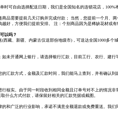
单时可自由选择配送日期，我们是全国知名的连锁花店，100%本
递商品需要提前几天订购并完成付款； 当然，您提前一个月、两
购越好，方便我们提前安排。 注：个别商品因为是稀缺花材或有
，可以吗？
西藏、新疆、内蒙古仅送部份地级市)，可送达全国1000多个
；如未开通网上银行，请选择银行汇款，目前工行、农行、建行等
您的汇款方式，金额及汇款时间，我们能马上查到，并有确认到
进行核实。由于同一时段收到相同金额且订单号对不上的情况非
您采取什么方式付款，请保留好相关的汇款凭据或截图。
碑的和广泛的行业影响，承诺不满意全额退款或免费重送。我们