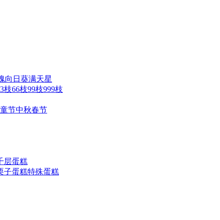
瑰
向日葵
满天星
33枝
66枝
99枝
999枝
童节
中秋
春节
千层蛋糕
栗子蛋糕
特殊蛋糕