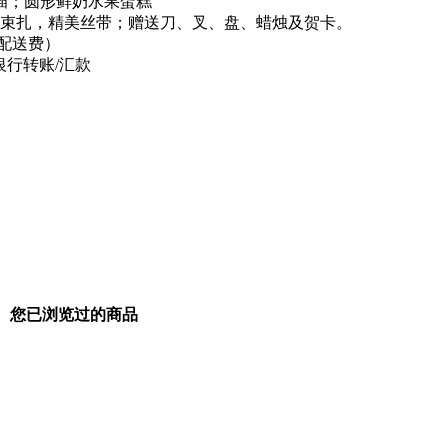
插；圆形鲜奶水果蛋糕
束扎，精美丝带；赠送刀、叉、盘、蜡烛及贺卡。
配送费）
银行转账/汇款
您已浏览过的商品