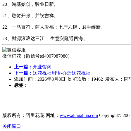
20、鸿基始创，骏业日新。
21、敬贺开张，并祝吉祥。
22、一马百符，商人爱福；七厅六耦，君手维新。
23、财源滚滚达三江 ，生意兴隆通四海。
微信订花（微信号tel4007087080）
上一篇：
开业贺词
下一篇：
送花祝福用语-乔迁送花祝福
添加时间：2026年8月8日 浏览次数：19462 发布人：
标签：
版权所有：阿里花花 网址：
www.alihuahua.com
Copyright© 200
关闭窗口