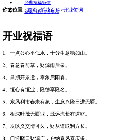
经典祝福短信
你的位置：
首页
>
鲜花百科
>
开业贺词
圣诞节祝福语参考
开业祝福语
1、一点公心平似水，十分生意稳如山。
2、春意春前草，财源雨后泉。
3、昌期开景运，泰象启阳春。
4、恒心有恒业，隆德享隆名。
5、东风利市春来有象，生意兴隆日进无疆。
6、根深叶茂无疆业，源远流长有道财。
7、友以义交情可久，财从道取利方长。
8、门迎晓日财源广，户纳春风喜庆多。