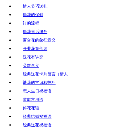
情人节巧送礼
鲜花的保鲜
订购流程
鲜花售后服务
百合花的象征意义
开业花篮贺词
送花有讲究
朵数含义
经典送花卡片留言（情人
篇）
送花的常识和技巧
恋人生日祝福语
道歉常用语
鲜花花语
经典结婚祝福语
经典送花祝福语